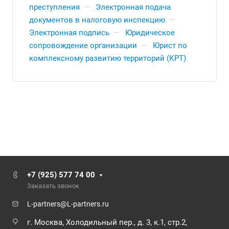
преступления
—
Электронная подача
документов в налоговую инспекцию
—
Электронная подпись
—
Юридическое
сопровождение организации
—
Юрист по
комплексному развитию территорий (КРТ)
+7 (925) 577 74 00
Заказать звонок
L-partners@L-partners.ru
г. Москва, Холодильный пер., д. 3, к.1, стр.2,