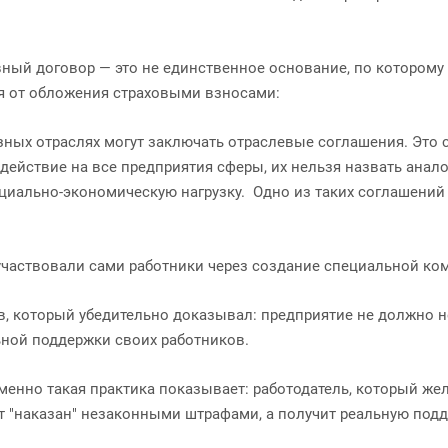
вный договор — это не единственное основание, по котором
 от обложения страховыми взносами:
зных отраслях могут заключать отраслевые соглашения. Это 
действие на все предприятия сферы, их нельзя назвать анал
оциально-экономическую нагрузку. Одно из таких соглашений
 участвовали сами работники через создание специальной ко
, который убедительно доказывал: предприятие не должно н
ьной поддержки своих работников.
енно такая практика показывает: работодатель, который же
т "наказан" незаконными штрафами, а получит реальную подд