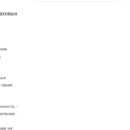
раховых
воим
д
лых
 такие
нность -
ретение
ами не