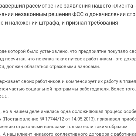
завершил рассмотрение заявления нашего клиента -
нании незаконным решения ФСС о доначислении ст
ие и наложении штрафа, и признал требования
оде которой было установлено, что предприятие покупало с
д посчитал, что покупка таких путевок работникам - это дохо
ФЗ, должен облагаться страховыми взносами.
ерживает своих работников и компенсирует их работу в тяже
ются частью социальной программы работодателя. Более того,
ФСС.
, но в нашем деле имелась одна осложняющая процесс особе
 (Постановление № 17744/12 от 14.05.2013), признавал приоб
ожению страховыми взносами только если таким образом
. А наш клиент никакого коллективного договора с работник