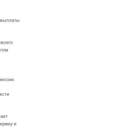
у выплаты
своего
огом
миссии.
ести
лает
ержку и