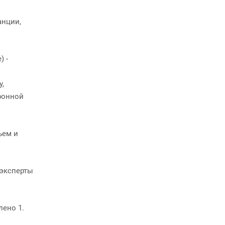
анции,
) -
у,
тронной
ъем и
 эксперты
лено 1.