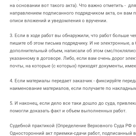
на основании вот такого акта). Что важно отметить - дл
направлением подписанного подрядчиком акта, он вам пр
описи вложений и уведомления о вручении.
3. Если в ходе работ вы обнаружили, что работ больше ч
пишите об этом письма подрядчику. И не электронные, 
дополнительный объем, написали об этом смс/поклялись
указанному в договоре. Либо, если вам очень дорог эле
почты, на которые (с которых) приходят документы, им
4. Если материалы передает заказчик - фиксируйте пере
наименование материалов, если получаете по накладным
5. И наконец, если дело все таки дошло до суда, привл
помогли доказать факт и объем выполненных работ.
Судебной практикой (Определение Верховного Суда РФ от 
Односторонний акт приемки-сдачи работ, подписанный в