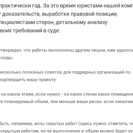
 практически год. За это время юристами нашей ком
 доказательств, выработке правовой позиции,
пециалистами сторон, детальному анализу
воих требований в суде.
и утверждал, что работы выполнены другим лицом, нам удалос
сходы.
ь несколько полезных советов для подрядных организаций по
одтвердить вашу правоту:
, на каком этаже, если нужно - на каких стенах каких помещен
те планируемый объем, тем меньше ваши риски, если заказчи
быть, например, акты скрытых работ (здесь нужно отметить, ч
к скрытым работам, но ее выполнение и объем можно будет у