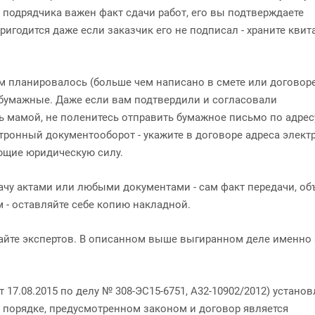
я подрядчика важен факт сдачи работ, его вы подтверждаете
игодится даже если заказчик его не подписал - храните квит
ем планировалось (больше чем написано в смете или договоре
а бумажные. Даже если вам подтвердили и согласовали
 мамой, не поленитесь отправить бумажное письмо по адрес
ктронный документооборот - укажите в договоре адреса элек
еющие юридическую силу.
дачу актами или любыми документами - сам факт передачи, об
 - оставляйте себе копию накладной.
екайте экспертов. В описанном выше выгиранном деле именно
17.08.2015 по делу № 308-ЭС15-6751, А32-10902/2012) установ
 порядке, предусмотренном законом и договор является