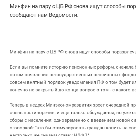
Минфин на пару с ЦБ РФ снова ищут способы по
сообщают нам Ведомости.
Минфин на пару с ЦБ РФ снова ищут способы поразвлеч
Если вы помните историю пенсионных реформ, сначала б
потом появление негосударственных пенсионных фондов,
совсем внятный порядок уведомления ПФ о том будет ил
конечно не закрытый до конца вопрос о том - с какого 
Теперь в недрах Минэкономразвития зреет очередной пр
очень противоречив, и еще только обсуждается, но уже с
сборы с населения: одновременно с введением новой си
оговоркой: "что бы стимулировать граждан копить на св
настолько же снизим ставку НДФЛ".