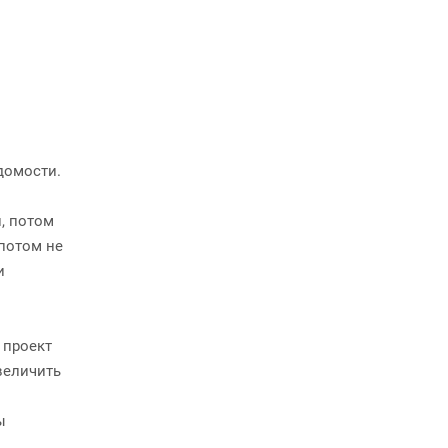
домости.
, потом
 потом не
и
 проект
величить
ы