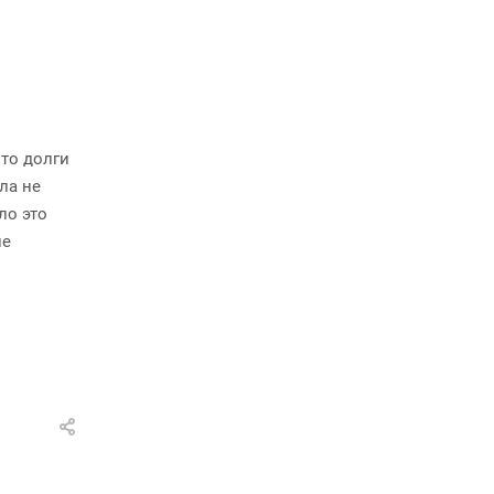
что долги
ла не
ло это
ле