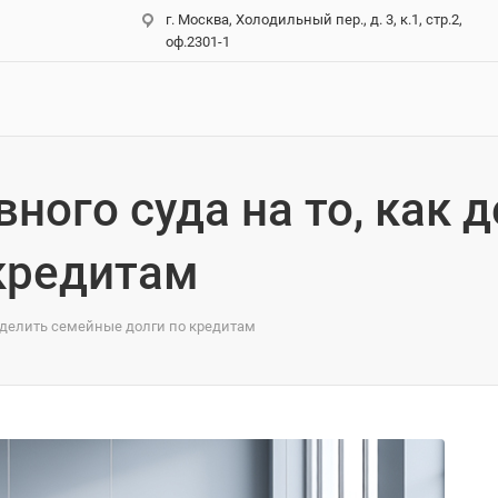
г. Москва, Холодильный пер., д. 3, к.1, стр.2,
оф.2301-1
ного суда на то, как 
кредитам
к делить семейные долги по кредитам