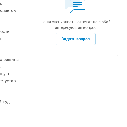
ю
редметом
Наши специалисты ответят на любой
интересующий вопрос
ность
и
Задать вопрос
ра решила
о
ейную
е, устав
й суд