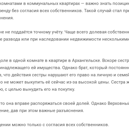
 комнатами в коммунальных квартирах — важно знать позици
енду без согласия всех собственников. Такой случай стал п
нения.
е не поддаётся точному учёту. Чаще всего долевая собствен
ле развода или при наследовании недвижимости нескольким
доле в одной комнате в квартире в Архангельске. Вскоре сест
принадлежащего ей имущества. Однако брат, который постоянн
ив, что действия сестры нарушают его право на личную и сем
но не может выкупить её сейчас из-за высокой цены. Сестра ж
, с целью вынудить его на покупку.
что она вправе распоряжаться своей долей. Однако Верховны
ение, дав при этом важные разъяснения.
ении можно только с согласия всех собственников.