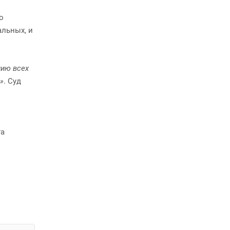
о
альных, и
нию всех
»
. Суд
та