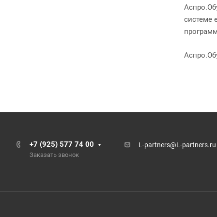
Аспро.Об
системе 
программ
Аспро.Об
+7 (925) 577 74 00
L-partners@L-partners.ru
Заказать звонок