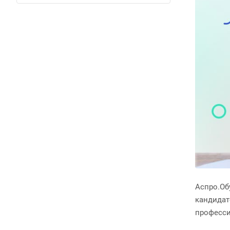
Аспро.Об
кандидат
професси